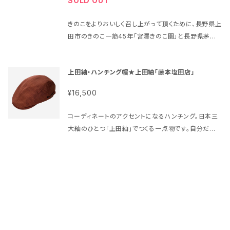
SOLD OUT
顔を思い浮かべていただけたらうれしいです！
ークエキス、焦がしネギ、食塩、ゼラチン、かつお節粉
末、胡麻、酒精、調味料（アミノ酸等） （原料の一部に小
きのこをよりおいしく召し上がって頂くために、長野県上
麦・大豆・鶏肉・豚肉・牛肉・ゼラチン・胡麻を含む） 内
田市のきのこ一筋45年「宮澤きのこ園」と長野県茅野
容 量：150ｇ 賞味期限：180日 保存方法：直射日光を
市に蔵を構える創業100年超「丸井伊藤商店」がタッグ
避けて常温で保存 ⑦塩こうじ鍋の素 名 称 ：塩麹ス
を組んで「きのこ鍋の素」をつくりました。 発酵食品であ
ープ 原材料名：米麹、塩、調味料（アミノ酸等）、ラード、
上田紬・ハンチング帽★上田紬「藤本塩田店」
る「味噌」や「麹」と、「きのこ」を合わせて摂ることで、免
焦がしネギ、ごま油、みりん、にんにく、生姜、ポークエ
疫機能の70％をになっているという「腸」の機能を整
¥16,500
キス、ゼラチン、胡麻、酒精 （原料の一部に豚肉・牛肉・
えましょう！ 【商品説明】 【1人前の目安】鍋の素50ｇを
ゼラチン・胡麻を含む） 内 容 量：150ｇ 賞味期限：180
200ccの水で溶いてお使い下さい。 ★甘味噌鍋の素
コーディネートのアクセントになるハンチング。日本三
日 保存方法：直射日光を避けて常温で保存 製 造 所：
名 称 ：味噌加工品（甘味噌スープ） 原材料名：味噌
大紬のひとつ「上田紬」でつくる一点物です。自分だけ
(有)丸井伊藤商店 長野県茅野市宮川4529 販 売
（国内製造）、醤油、ラード、香辛料、調味料加工品、発酵
の逸品を身につけて、お出かけの際の気分が変わるこ
者：株式会社深山 長野県上田市前山710-2
調味料、おろしにんにく、ポークエキス、焦がしネギ、食
と間違いなし！ （画像は一点物のですので、万が一
0268-38-7333
塩、ゼラチン、かつお節粉末、胡麻、酒精、調味料（アミノ
お客様の購入時にご紹介した商品が売れてしまった場
酸等） （原料の一部に小麦・大豆・鶏肉・豚肉・牛肉・ゼ
合には同系色の物をご用意致します。ご連絡、ご相談の
ラチン・胡麻を含む） 内 容 量：300ｇ 賞味期限：180
上手配させて頂きます。） 素材：絹100％
日 保存方法：直射日光を避けて常温で保存 ★辛味噌
鍋の素 名 称 ：味噌加工品（辛口スープ） 原材料
名：味噌（国内製造）、ねぎ、醤油、味醂、豆板醤、豚骨エ