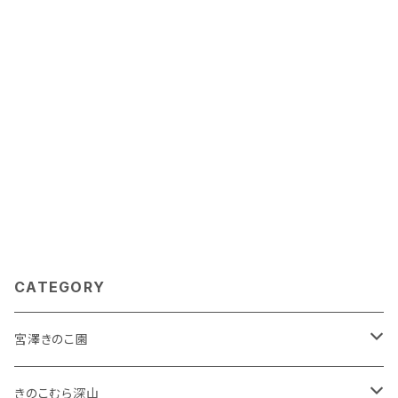
キス、動物性油脂、にんにく、調味料（アミノ酸等）、香辛
料、胡麻、ゼラチン、酒精 （原料の一部に小麦・大豆・鶏
肉・豚肉・牛肉・ゼラチン・胡麻を含む） 内 容 量：300ｇ
賞味期限：180日 保存方法：直射日光を避けて常温で
保存 ★塩こうじ鍋の素 名 称 ：塩麹スープ 原材料
名：米麹、塩、調味料（アミノ酸等）、ラード、焦がしネギ、
ごま油、みりん、にんにく、生姜、ポークエキス、ゼラチ
ン、胡麻、酒精 （原料の一部に豚肉・牛肉・ゼラチン・胡
麻を含む） 内 容 量：300ｇ 賞味期限：180日 保存方
法：直射日光を避けて常温で保存 製 造 所：(有)丸井
伊藤商店 長野県茅野市宮川4529 販 売 者：株式会
社深山 長野県上田市前山710-2 026
8-38-7333
CATEGORY
宮澤きのこ園
こだわりきのこ
きのこむら深山