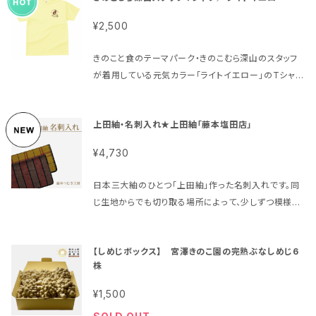
¥2,500
きのこと食のテーマパーク・きのこむら深山のスタッフ
が着用している元気カラー「ライトイエロー」のTシャツ
です。左胸に、オリジナルキャラクター「しめじろう」と
「なめ子」のシルエットをデザインしたかわいらしいデザ
上田紬・名刺入れ★上田紬「藤本塩田店」
インです。 ①軽やかな着心地 速乾性がコットンTシャ
ツの2倍以上！速乾・吸汗性に優れたメッシュ素材を使
¥4,730
用しているので、肌触りが良く、長時間の着用でも快適
です。 ②サイズ展開 S、M、L、LLの4サイズをご用意。ど
日本三大紬のひとつ「上田紬」作った名刺入れです。同
なたでもぴったりのサイズを見つけていただけますの
じ生地からでも切り取る場所によって、少しずつ模様が
で、プレゼントにもおすすめです！ この夏は「きのこむら
変わる、まさに一点物です。画像と若干違う商品が届く
深山スタッフTシャツ」を着て、楽しい思い出をきのこと
場合がありますが、偶然の出会いと思って頂けると幸
共に作りましょう。
【しめじボックス】 宮澤きのこ園の完熟ぶなしめじ6
いです。大切なお客様との出会いの場面を演出するに
株
ふさわしい名刺入れです。 ※価格は名刺入れ1つの価
格です。 ※画像は一点物のです。同じ生地からでも切り
¥1,500
出す場所によって若干模様が変わる場合がございま