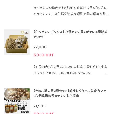
にしました。 内容量 50ｇ / 賞味期限 製造日を含め90
からだによい働きをする「菌」を食事から摂る「菌活」。
日 ②野沢菜 めんたい油炒め 国産野沢菜と相性抜群
バランスのよい食生活や適度な運動で腸内環境を整え
の明太子を和えて、まろやかに仕上げました。 内容量
る「腸活」。 100％「菌」でしかも食物繊維豊富な「きの
80 g / 賞味期限 製造日を含め ③旨辛野沢菜 じっくり
こ」は、「菌活」「腸活」を一度にできる「おいしい」食材で
時間をかけて漬け込んだ香りの良い野沢菜の古漬に、
【色々きのこボックス】 宮澤きのこ園のきのこ5種詰め
す！ そんなきのこをよりおいしく召し上がって頂くため
ビーフやチキンの深い旨味とピリッと辛い唐辛子で味
合わせ
に、長野県上田市の生産者「宮澤きのこ園」と長野県茅
付けをしました。さらにゴマの香ばしさをプラスするこ
野市の老舗味噌蔵「丸井伊藤商店」がタッグを組んで
とで、より食欲がそそられます。 内容量 100 g / 賞味期
¥2,000
「きのこ鍋の素」をつくりました。 発酵食品である「味
限 製造日を含め90日 ④野沢菜油炒めチーズ 細かく
SOLD OUT
噌」や「麹」と、「きのこ」を合わせて摂ることで、免疫機
刻んだ野沢菜に醤油、かつおエキス、煮干しエキス、ご
能の70％をになっているという「腸」の機能を整えまし
ま油を加え、仕上 げに唐辛子をぴりっと効かせた信州
【商品内容】①完熟ぶなしめじ2株②白雪しめじ2株③
ょう！ 【商品説明】 ★きのこ ①完熟ぶなしめじ（長野県
の昔ながらの野沢菜油炒めに、キューブ状 のFDチー
ブラウン平茸1袋 ④花茸1袋⑤なめこ1袋
上田市産） ②白雪しめじ（長野県上田市産） ③ブラウ
ズを加え、贅沢な逸品に仕上げています。 内容量 50ｇ
ン平茸（長野県上田市産） ④花茸（長野県上田市産）
/ 賞味期限 製造日を含め90日 ⑤化学調味料不使用
宮澤きのこ園が自信
⑤大粒なめこ（長野県上田市産） ★きのこ鍋の素・1人
無添加 野沢菜油炒め 厳選した調味料と、深い旨みの
【きのこ鍋の素3種セット】美味しく食べて免疫力アッ
を持ってお届けするきのこの詰め合わせ。箱を開けれ
前の目安：鍋の素50ｇを200ccの水で溶いてお使い下
合わせだしを使用して、《化学調味料》《保存料》《着色
プ。発酵鍋の素★きのこむら深山
ば森のようなきのこの香りがあふれ出します。 今夜は
さい。 ⑥甘味噌鍋の素 名 称 ：味噌加工品（甘味噌
料》無添加で仕上げました。 内容量 100 g / 賞味期限
お鍋にしますかパスタはどうですか？料理をするのが
スープ） 原材料名：味噌（国内製造）、醤油、ラード、香
¥1,900
製造日を含め180日
楽しくなる。そんなきのこたちです。食卓を囲む家族の
辛料、調味料加工品、発酵調味料、おろしにんにく、ポ