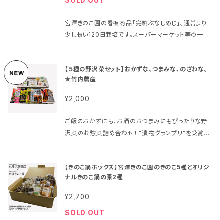
SOLD OUT
す。 素材：絹100％
宮澤きのこ園の看板商品「完熟ぶなしめじ」。通常より
少し長い120日栽培です。スーパーマーケット等の一般
流通品出荷までに120日、お客様に直接お送りするも
のは、それから数日傘が開くのを待って出荷いたしま
【５種の野沢菜セット】おかずな、つまみな、のざわな。
す。しめじ特有の苦みのない、食べごたえのある「ぶな
★竹内農産
しめじ」です。
¥2,000
ご飯のおかずにも、お酒のおつまみにもぴったりな野
沢菜のお惣菜詰め合わせ！ "漬物グランプリ"を受賞し
た「クラシックスモーク野沢菜」、相性抜群のチーズを加
えた「野沢菜油炒めチーズ」などバラエティ豊かな詰め
【きのこ鍋ボックス】宮澤きのこ園のきのこ5種とオリジ
合わせです。お漬物が嫌いな方でも、ついつい手が伸び
ナルきのこ鍋の素2種
てしまう美味しさです。 【商品説明】 ①クラシックスモ
ーク野沢菜 じっくり時間をかけて漬け込んだ香り高
¥2,700
い野沢菜の古漬を、お醤油ベースの調味液で味付けを
SOLD OUT
し、香り付きの良い桜のチップでじっくりといぶして燻製