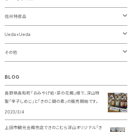
きのこの画像
Ｔシャツ
信州特産品
深山オリジナル
こだわりきのこ
Ueda×Ueda
鍋の素
詰め合わせ
上田紬
上田紬・藤本塩田店
その他
瓶詰め
農産物加工品
名取製餡所
Ｔシャツ
BLOG
瓶詰め
丸井伊藤商店
きのこむら深山
長野県長和町「おみやげ処・菜の花館」様で、深山特
製「辛子しめじ」と「きのこ鍋の素」の販売開始です。
野沢菜漬け
味噌
竹内農産
2023/3/4
その他
野沢菜漬け
上田市観光会館売店できのこむら深山オリジナル「き