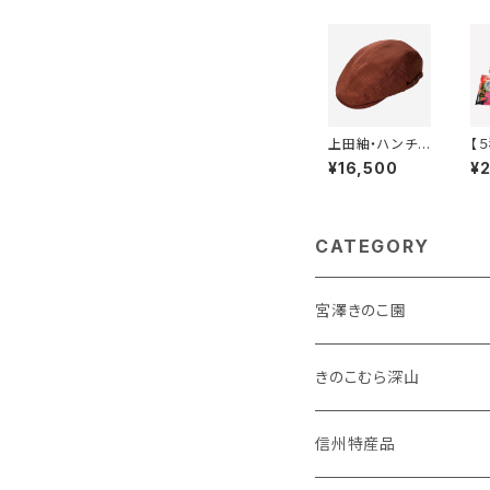
上田紬・ハンチン
【
グ帽★上田紬
ッ
¥16,500
¥
「藤本塩田店」
つ
な
CATEGORY
宮澤きのこ園
こだわりきのこ
きのこむら深山
きのこの画像
Ｔシャツ
信州特産品