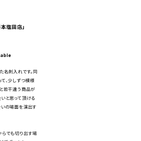
藤本塩田店」
lable
た名刺入れです。同
って、少しずつ模様
像と若干違う商品が
会いと思って頂ける
会いの場面を演出す
からでも切り出す場