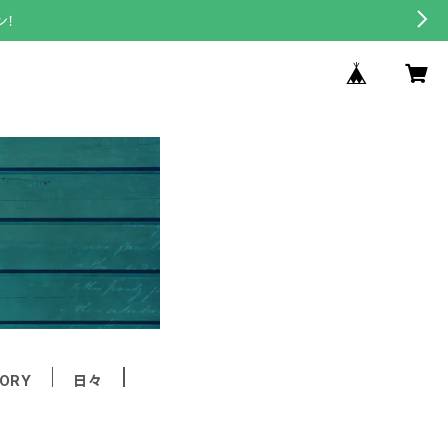
ン！
ORY
日々