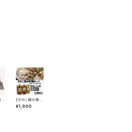
菜セ
【きのこ鍋の素3
、
種セット】美味し
¥1,900
ざわ
く食べて免疫力
産
アップ。発酵鍋の
素★きのこむら
深山