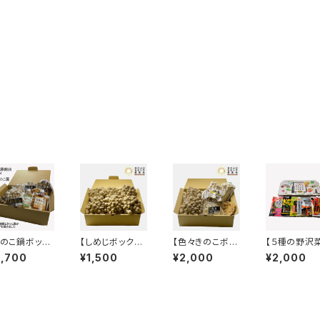
きのこ鍋ボック
【しめじボック
【色々きのこボッ
【５種の野沢
】宮澤きのこ園
ス】 宮澤きのこ
クス】 宮澤きの
ット】おかずな
2,700
¥1,500
¥2,000
¥2,000
きのこ5種とオ
園の完熟ぶなし
こ園のきのこ5種
つまみな、の
ジナルきのこ
めじ6株
詰め合わせ
な。★竹内農
の素2種