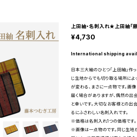
上田紬・名刺入れ★上田紬「
¥4,730
International shipping avai
日本三大紬のひとつ「上田紬」作っ
じ生地からでも切り取る場所によ
が変わる、まさに一点物です。画
届く場合がありますが、偶然の出
と幸いです。大切なお客様との出
るにふさわしい名刺入れです。
※価格は名刺入れ1つの価格です。
※画像は一点物のです。同じ生地