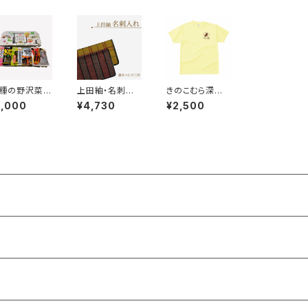
５種の野沢菜セ
上田紬・名刺入
きのこむら深山
ト】おかずな、
れ★上田紬「藤
スタッフTシャツ
2,000
¥4,730
¥2,500
まみな、のざわ
本塩田店」
／ライトイエロ
。★竹内農産
ー