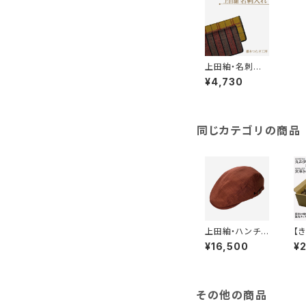
上田紬・名刺入
れ★上田紬「藤
¥4,730
本塩田店」
同じカテゴリの商品
上田紬・ハンチン
【
グ帽★上田紬
ス
¥16,500
¥
「藤本塩田店」
の
リ
鍋
その他の商品