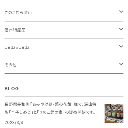
こだわりきのこ
きのこむら深山
きのこの画像
Ｔシャツ
信州特産品
深山オリジナル
こだわりきのこ
Ueda×Ueda
鍋の素
詰め合わせ
上田紬
上田紬・藤本塩田店
その他
瓶詰め
農産物加工品
名取製餡所
Ｔシャツ
BLOG
瓶詰め
丸井伊藤商店
きのこむら深山
長野県長和町「おみやげ処・菜の花館」様で、深山特
製「辛子しめじ」と「きのこ鍋の素」の販売開始です。
野沢菜漬け
味噌
竹内農産
2023/3/4