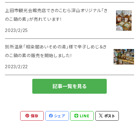
その他
野沢菜漬け
上田市観光会館売店できのこむら深山オリジナル「き
のこ鍋の素」が売れています！
2023/2/25
別所温泉「相染閣あいそめの湯」様で辛子しめじ＆き
のこ鍋の素の販売を開始しました！
2023/2/22
記事一覧を見る
保存
シェア
LINE
ポスト