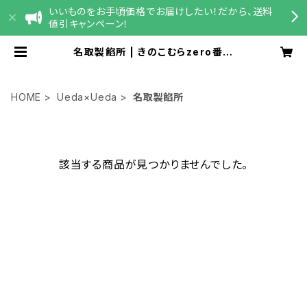
いいものをお手頃価格でお届けしたい！だから、送料
値引キャンペーン！
名取製餡所 | きのこむらzero番地
「宮澤商店」
HOME
Ueda×Ueda
名取製餡所
該当する商品が見つかりませんでした。